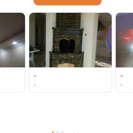
-
-
-
-