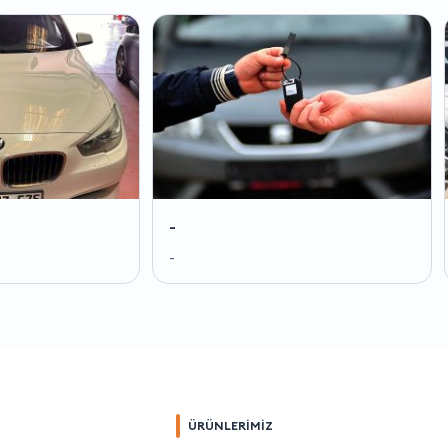
-
-
-
-
ÜRÜNLERİMİZ