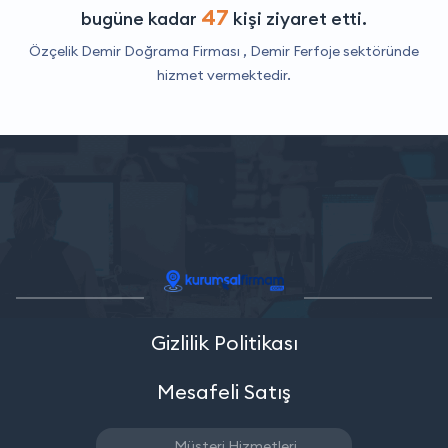
47
bugüne kadar
kişi ziyaret etti.
Özçelik Demir Doğrama Firması ,
Demir Ferfoje
sektöründe
hizmet vermektedir.
Gizlilik Politikası
Mesafeli Satış
Müşteri Hizmetleri