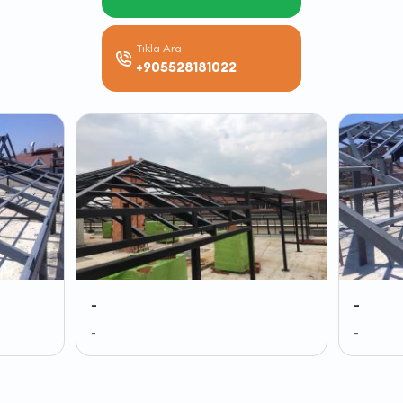
Tıkla Ara
+905528181022
-
-
-
-