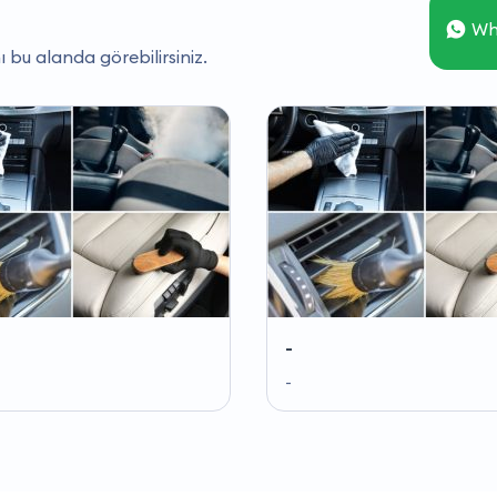
Wh
ı bu alanda görebilirsiniz.
-
-