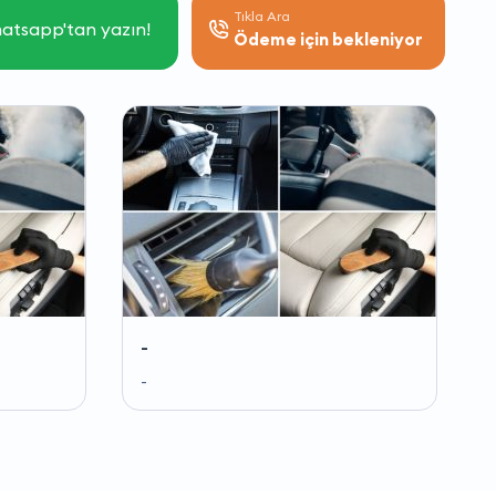
Tıkla Ara
atsapp'tan yazın!
Ödeme için bekleniyor
-
-