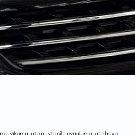
 araç yıkama, oto pasta cila uygulama, oto boya