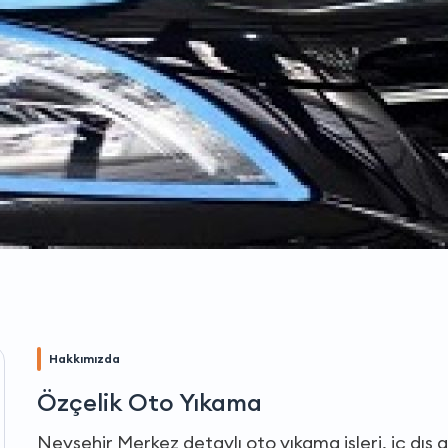
Hakkımızda
Özçelik Oto Yıkama
Nevşehir Merkez detaylı oto yıkama işleri, iç dış