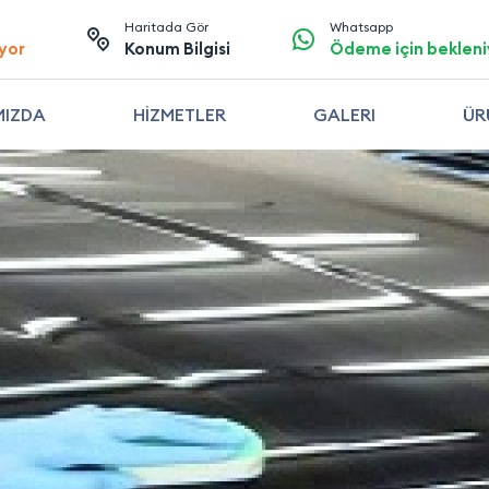
Haritada Gör
Whatsapp
yor
Konum Bilgisi
Ödeme için bekleni
MIZDA
HİZMETLER
GALERI
ÜR