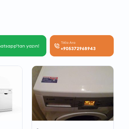
Tıkla Ara
atsapp'tan yazın!
+905372968943
-