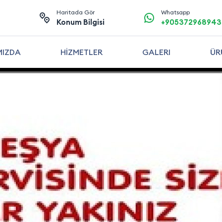
Haritada Gör
Whatsapp
Konum Bilgisi
+905372968943
MIZDA
HİZMETLER
GALERI
ÜR