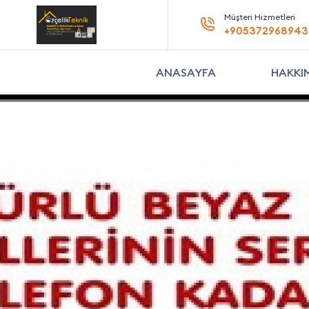
Müşteri Hizmetleri
+905372968943
ANASAYFA
HAKKI