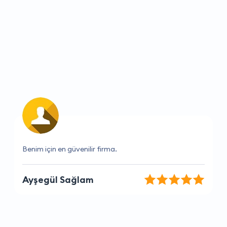
Çok yardımsever ve bilgili bir ekip
Murat Öztürk