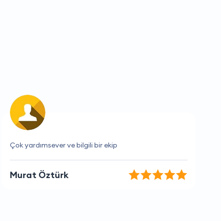
Burası en sevdiğim firma.
Gül Fırat