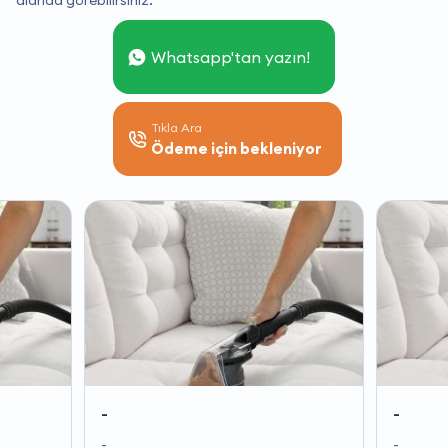
alanda görebilirsiniz.
Whatsapp'tan yazın!
Tıkla Ara
Ödeme için bekleniyor
-
-
-
-