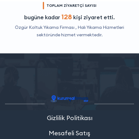
TOPLAM ZİYARETÇİ SAYISI
128
bugüne kadar
kişi ziyaret etti.
Özgür Koltuk Yıkama Firması ,
Halı Yıkama Hizmetleri
sektöründe hizmet vermektedir.
Gizlilik Politikası
Mesafeli Satış