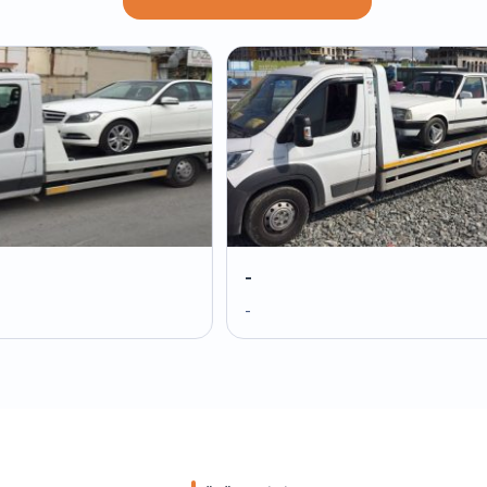
-
-
-
-