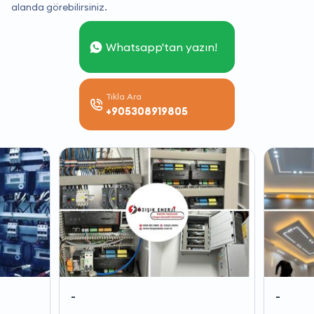
alanda görebilirsiniz.
Whatsapp'tan yazın!
Tıkla Ara
+905308919805
-
-