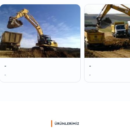
-
-
-
-
ÜRÜNLERİMİZ