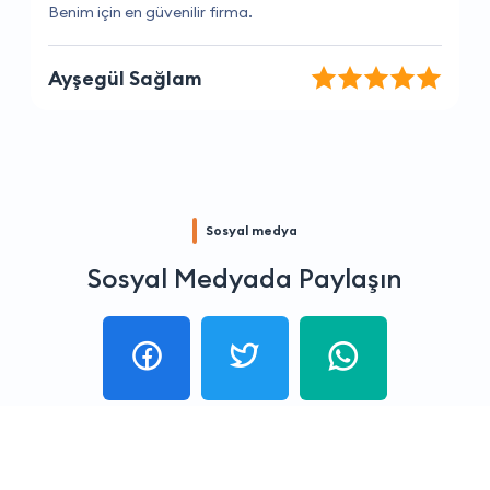
Kesinlikle tavsiye ederim, mükemmel hizmet.
Selen Yılmaz
Sosyal medya
Sosyal Medyada Paylaşın