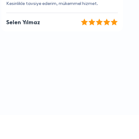
Benim için en güvenilir firma.
Ayşegül Sağlam