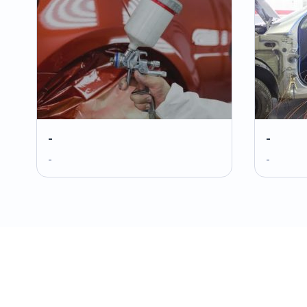
-
-
-
-