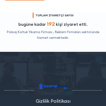
TOPLAM ZİYARETÇİ SAYISI
192
bugüne kadar
kişi ziyaret etti.
Polisaj Koltuk Yıkama Firması ,
Reklam Firmaları
sektöründe
hizmet vermektedir.
Gizlilik Politikası