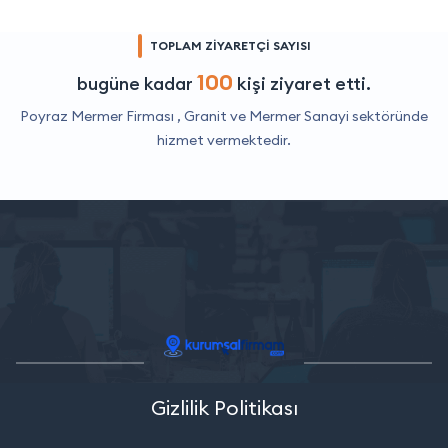
TOPLAM ZİYARETÇİ SAYISI
100
bugüne kadar
kişi ziyaret etti.
Poyraz Mermer Firması ,
Granit ve Mermer Sanayi
sektöründe
hizmet vermektedir.
Gizlilik Politikası