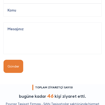
Gönder
TOPLAM ZİYARETÇİ SAYISI
46
bugüne kadar
kişi ziyaret etti.
Poyraz Tesisat Firması ,
Sıhhi Tesisatçılar
sektöründe hizmet