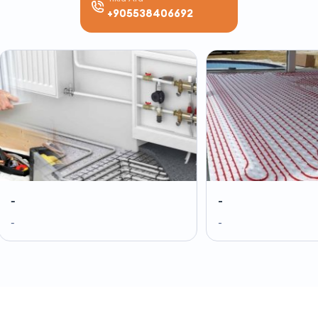
+905538406692
-
-
-
-