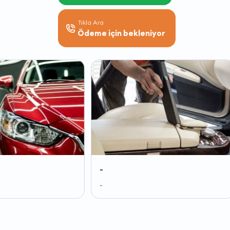
Tıkla Ara
Ödeme için bekleniyor
-
-
-
-