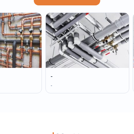
-
-
-
-