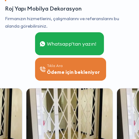
Roj Yapı Mobilya Dekorasyon
Firmanızın hizmetlerini, çalışmalarını ve referanslarını bu
alanda görebilirsiniz.
Whatsapp'tan yazın!
Tıkla Ara
Ödeme için bekleniyor