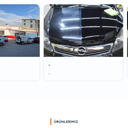
-
-
-
-
ÜRÜNLERİMİZ