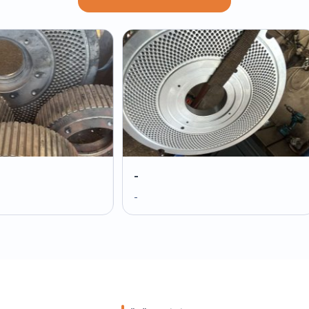
-
-
-
-