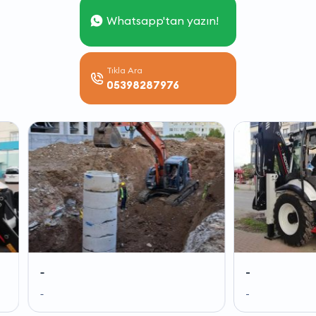
Whatsapp'tan yazın!
Tıkla Ara
05398287976
-
-
-
-