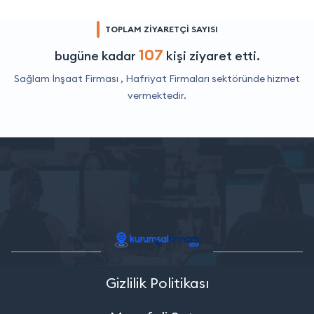
TOPLAM ZİYARETÇİ SAYISI
107
bugüne kadar
kişi ziyaret etti.
Sağlam İnşaat Firması ,
Hafriyat Firmaları
sektöründe hizmet
vermektedir.
Gizlilik Politikası