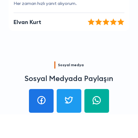
Müşteri hizmetleri çok yardımsever ve kibar.
Aslı Akın
Sosyal medya
Sosyal Medyada Paylaşın