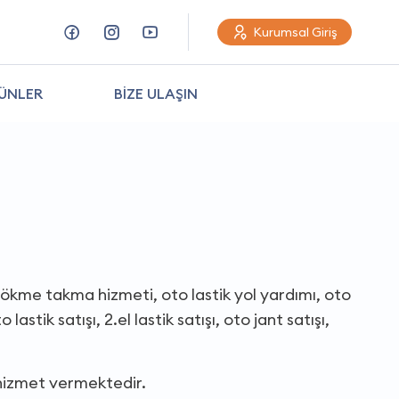
Kurumsal Giriş
ÜNLER
BİZE ULAŞIN
k sökme takma hizmeti, oto lastik yol yardımı, oto
 lastik satışı, 2.el lastik satışı, oto jant satışı,
 hizmet vermektedir.