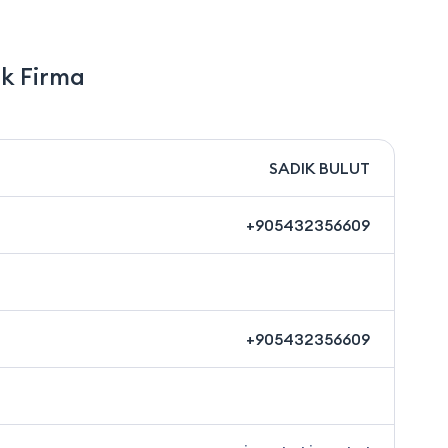
k Firma
SADIK BULUT
+905432356609
+905432356609