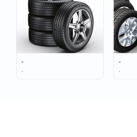
-
-
-
-