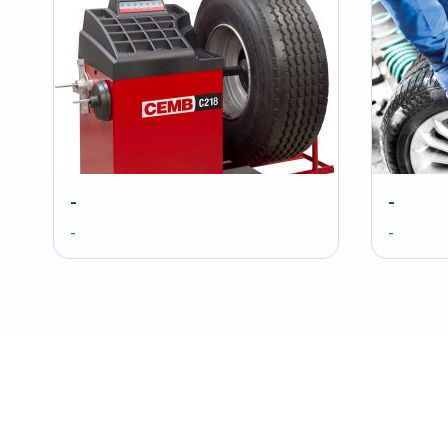
-
-
-
-