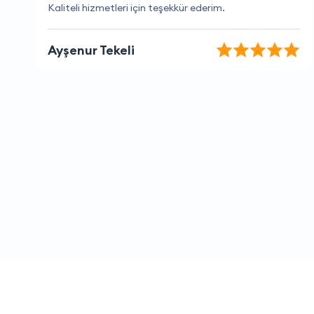
Profesyonel hizmet, teşekkürler
Nil Su