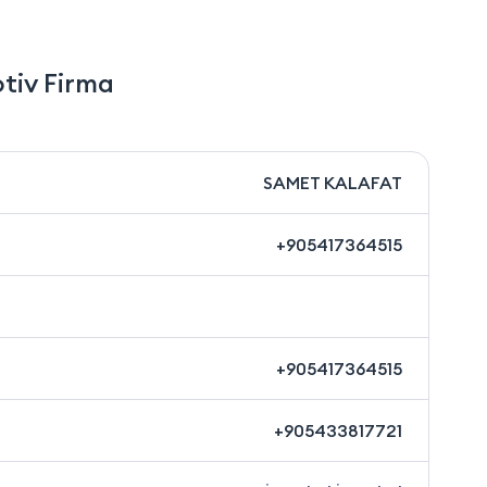
iv Firma
SAMET KALAFAT
+905417364515
+905417364515
+905433817721