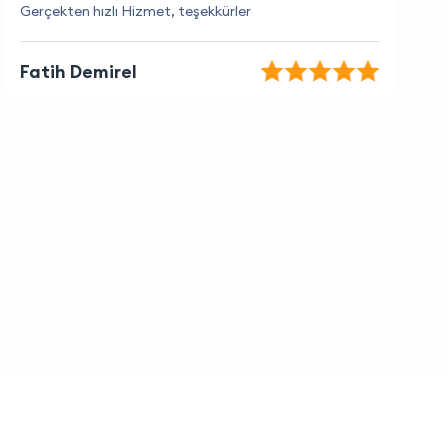
Kaliteli hizmetleri için teşekkür ederim.
Ayşenur Tekeli