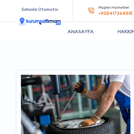
Müşteri Hizmetleri
Sahada Otomotiv
+905417364515
ANASAYFA
HAKKI