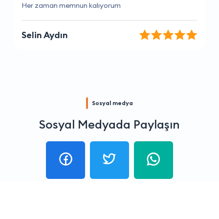
Güvenilir ve hızlı bir firma, kesinlikle tavsiye ederim.
Yağmur Alp
Sosyal medya
Sosyal Medyada Paylaşın