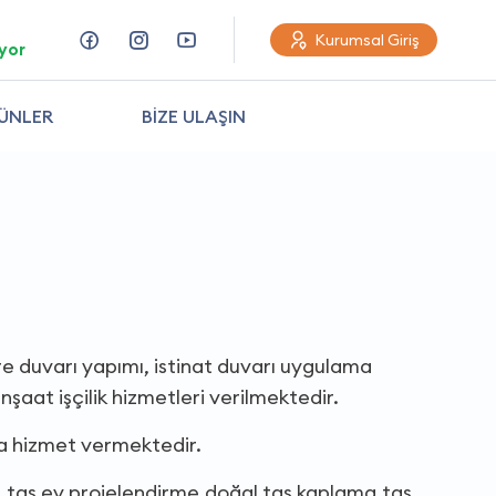
Kurumsal Giriş
yor
ÜNLER
BİZE ULAŞIN
e duvarı yapımı, istinat duvarı uygulama
inşaat işçilik hizmetleri verilmektedir.
da hizmet vermektedir.
de,taş ev projelendirme,doğal taş kaplama,taş