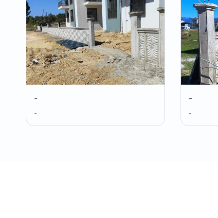
-
-
-
-