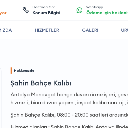
Haritada Gör
Whatsapp
yor
Konum Bilgisi
Ödeme için bekleni
MIZDA
HİZMETLER
GALERI
ÜR
Hakkımızda
Şahin Bahçe Kalıbı
Antalya Manavgat bahçe duvarı örme işleri, çevr
hizmeti, bina duvarı yapımı, inşaat kalıbı montajı, 
Şahin Bahçe Kalıbı, 08:00 - 20:00 saatleri arasın
Hizmet alanları : Şahin Bahçe Kalıbı Antalya ilin