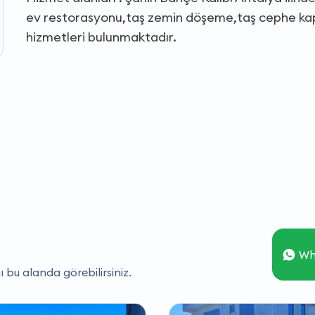
ev restorasyonu,taş zemin döşeme,taş cephe ka
hizmetleri bulunmaktadır.
Wh
ı bu alanda görebilirsiniz.