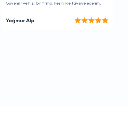
Hizmetleri beni her zaman memnun ediyor
Osman Deniz