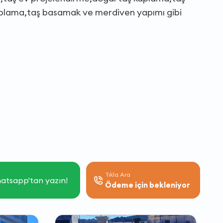
plama,taş basamak ve merdiven yapımı gibi
Tıkla Ara
atsapp'tan yazın!
Ödeme için bekleniyor