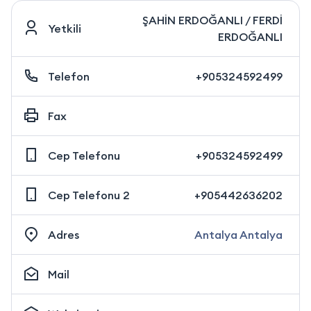
ŞAHİN ERDOĞANLI / FERDİ
Yetkili
ERDOĞANLI
Telefon
+905324592499
Fax
Cep Telefonu
+905324592499
Cep Telefonu 2
+905442636202
Adres
Antalya Antalya
Mail