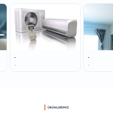
-
-
-
-
ÜRÜNLERİMİZ