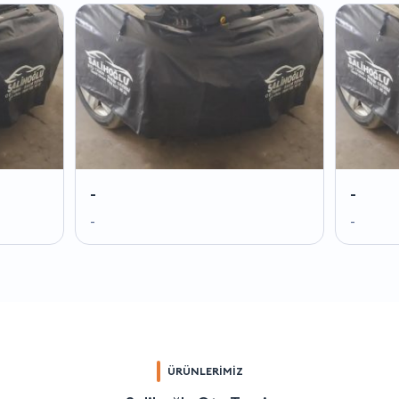
-
-
-
-
ÜRÜNLERİMİZ