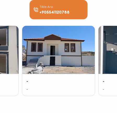
Tıkla Ara
+905541120788
-
-
-
-