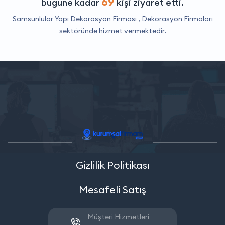
69
bugüne kadar
kişi ziyaret etti.
Samsunlular Yapı Dekorasyon Firması ,
Dekorasyon Firmaları
sektöründe hizmet vermektedir.
Gizlilik Politikası
Mesafeli Satış
Müşteri Hizmetleri