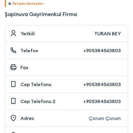
&
İletişim detayları
Şapinuva Gayrimenkul Firma
Yetkili
TURAN BEY
Telefon
+905384563803
Fax
Cep Telefonu
+905384563803
Cep Telefonu 2
+905384563803
Adres
Çorum Çorum