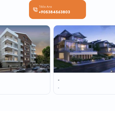
Tıkla Ara
+905384563803
-
--
-
-