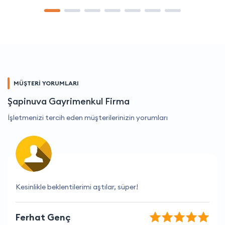
MÜŞTERİ YORUMLARI
Şapinuva Gayrimenkul Firma
İşletmenizi tercih eden müşterilerinizin yorumları
Yardımsever ve kibar çalışanlarına bayıldım
Tuğçe Karadağ