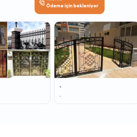
Ödeme için bekleniyor
-
-
-
-