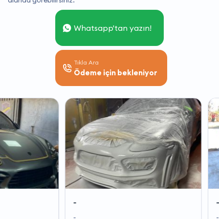
alanda görebilirsiniz.
Whatsapp'tan yazın!
Tıkla Ara
Ödeme için bekleniyor
-
-
-
-