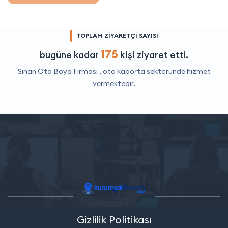
TOPLAM ZİYARETÇİ SAYISI
175
bugüne kadar
kişi ziyaret etti.
Sinan Oto Boya Firması ,
oto kaporta
sektöründe hizmet
vermektedir.
Gizlilik Politikası