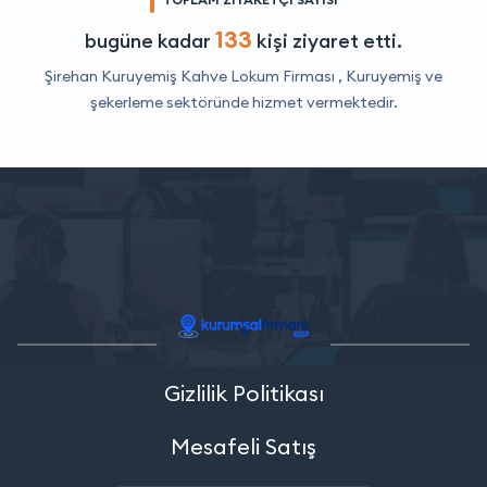
133
bugüne kadar
kişi ziyaret etti.
Şirehan Kuruyemiş Kahve Lokum Firması ,
Kuruyemiş ve
şekerleme
sektöründe hizmet vermektedir.
Gizlilik Politikası
Mesafeli Satış