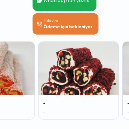
Whatsapp'tan yazın!
Tıkla Ara
Ödeme için bekleniyor
-
-
-
-