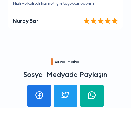
Hizmetleri beni her zaman memnun ediyor
Osman Deniz
Sosyal medya
Sosyal Medyada Paylaşın