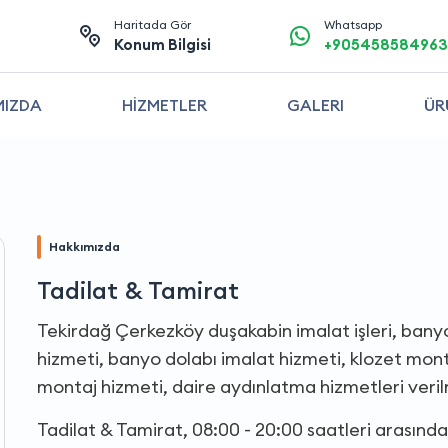
Haritada Gör
Whatsapp
Konum Bilgisi
+905458584963
MIZDA
HİZMETLER
GALERI
ÜR
Hakkımızda
Tadilat & Tamirat
Tekirdağ Çerkezköy duşakabin imalat işleri, bany
hizmeti, banyo dolabı imalat hizmeti, klozet monta
montaj hizmeti, daire aydınlatma hizmetleri veri
Tadilat & Tamirat, 08:00 - 20:00 saatleri arasınd