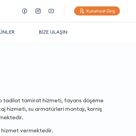
Kurumsal Giriş
ÜNLER
BİZE ULAŞIN
o tadilat tamirat hizmeti, fayans döşeme
j hizmeti, su armatürleri montajı, korniş
lmektedir.
a hizmet vermektedir.