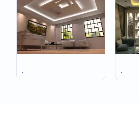
-
-
-
-