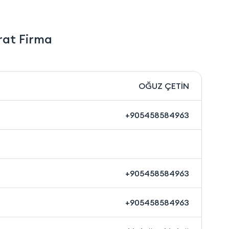
rat Firma
OĞUZ ÇETİN
+905458584963
+905458584963
+905458584963