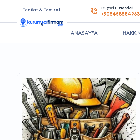
Müşteri Hizmetleri
Tadilat & Tamirat
+905458584963
ANASAYFA
HAKKI