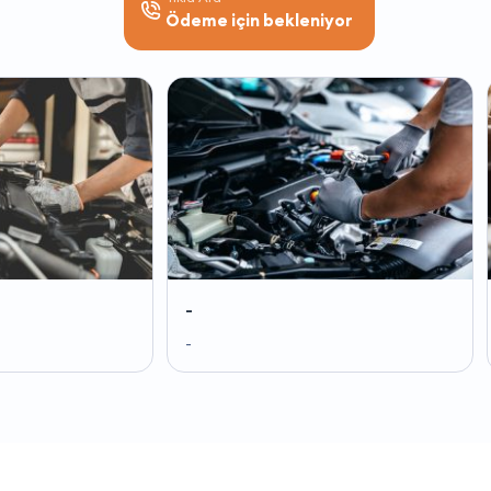
Ödeme için bekleniyor
-
-
-
-