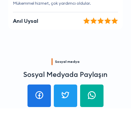
Her zaman hızlı ve etkili çözümler buluyorlar.
Berkant İnanç
Sosyal medya
Sosyal Medyada Paylaşın