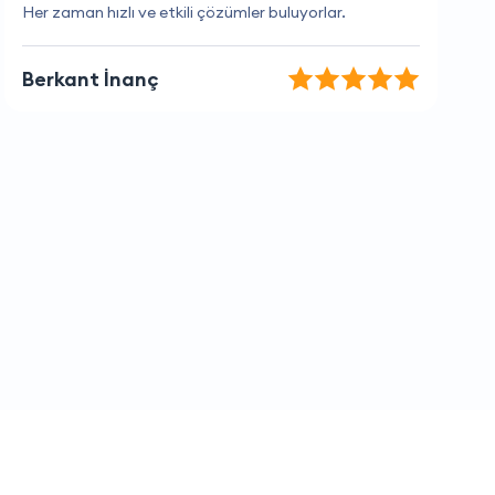
Burası en sevdiğim firma.
Gül Fırat