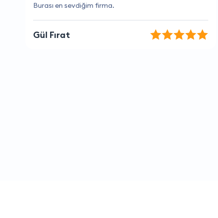
Mükemmel hizmet, çok yardımcı oldular.
Anıl Uysal