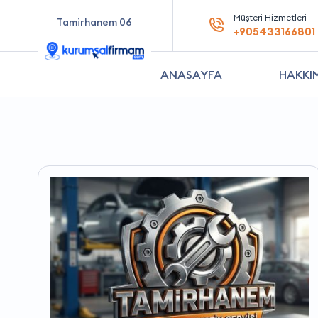
Müşteri Hizmetleri
Tamirhanem 06
+905433166801
ANASAYFA
HAKKI