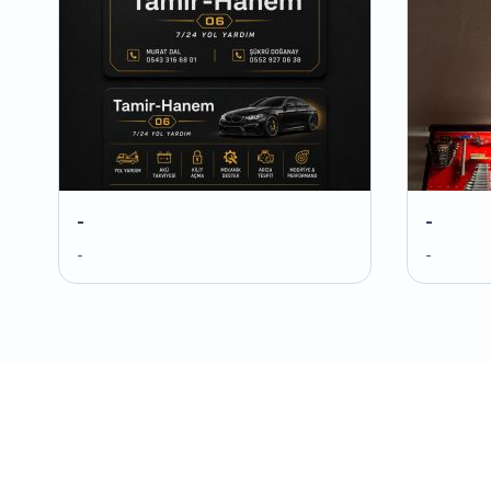
-
-
-
-