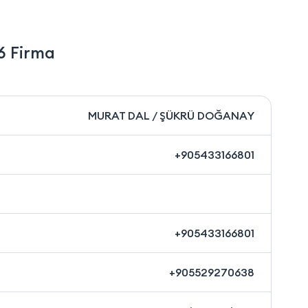
6 Firma
MURAT DAL / ŞÜKRÜ DOĞANAY
+905433166801
+905433166801
+905529270638