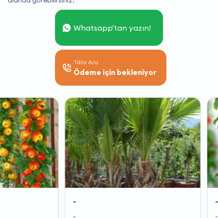
alanda görebilirsiniz.
Whatsapp'tan yazın!
Tıkla Ara
Ödeme için bekleniyor
-
-
-
-