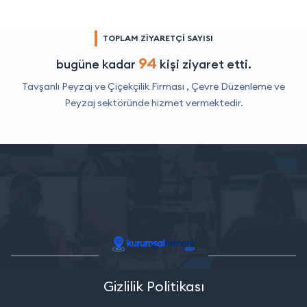
TOPLAM ZİYARETÇİ SAYISI
94
bugüne kadar
kişi ziyaret etti.
Tavşanlı Peyzaj ve Çiçekçilik Firması ,
Çevre Düzenleme ve
Peyzaj
sektöründe hizmet vermektedir.
Gizlilik Politikası