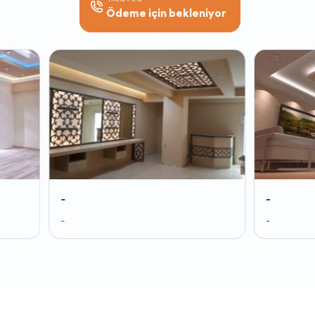
Ödeme için bekleniyor
-
-
-
-