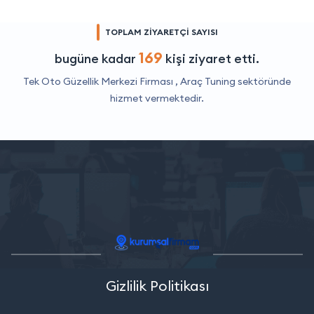
TOPLAM ZİYARETÇİ SAYISI
169
bugüne kadar
kişi ziyaret etti.
Tek Oto Güzellik Merkezi Firması ,
Araç Tuning
sektöründe
hizmet vermektedir.
Gizlilik Politikası