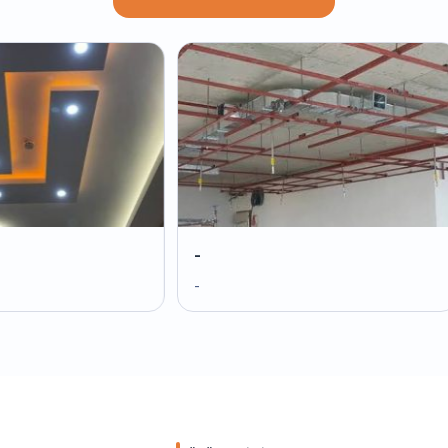
-
-
-
-