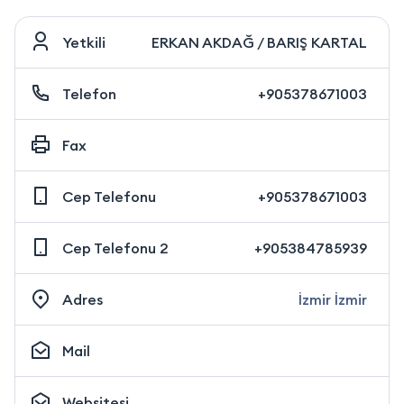
Yetkili
ERKAN AKDAĞ / BARIŞ KARTAL
Telefon
+905378671003
Fax
Cep Telefonu
+905378671003
Cep Telefonu 2
+905384785939
Adres
İzmir İzmir
Mail
Websitesi