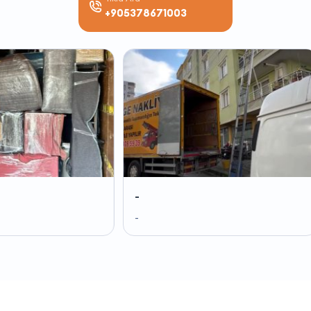
+905378671003
-
-
-
-