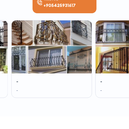
+905425931617
-
-
-
-