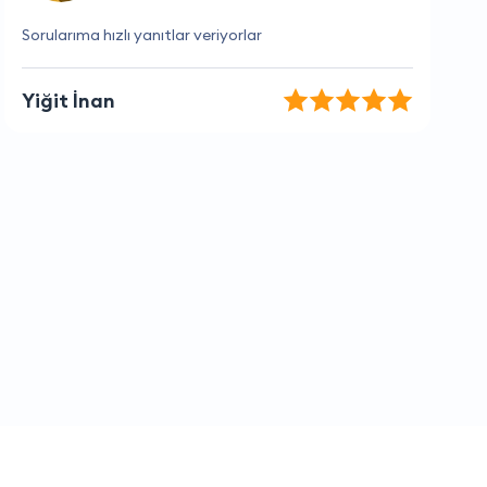
İyi iş çıkarıyorlar
Gökçe Şahin