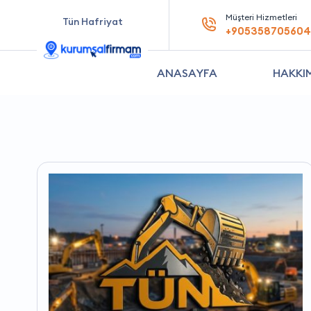
Müşteri Hizmetleri
Tün Hafriyat
+905358705604
ANASAYFA
HAKKI