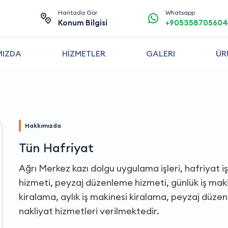
Haritada Gör
Whatsapp
Konum Bilgisi
+905358705604
MIZDA
HİZMETLER
GALERI
ÜR
Hakkımızda
Tün Hafriyat
Ağrı Merkez kazı dolgu uygulama işleri, hafriyat işi
hizmeti, peyzaj düzenleme hizmeti, günlük iş makin
kiralama, aylık iş makinesi kiralama, peyzaj düze
nakliyat hizmetleri verilmektedir.