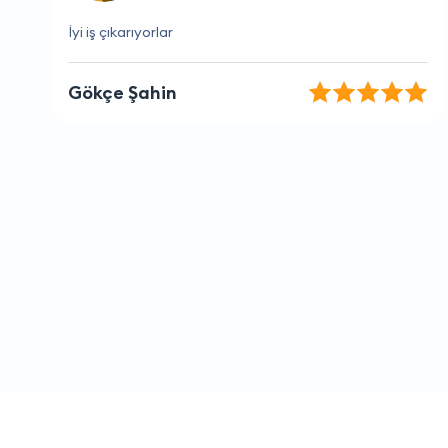
İstediğim hizmeti kolayca ve hızlı bir şekilde buldum.
Doğan Altun