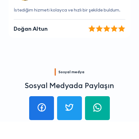
Sorularıma hızlı yanıtlar veriyorlar
Yiğit İnan
Sosyal medya
Sosyal Medyada Paylaşın