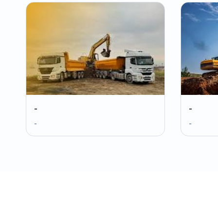
-
-
-
-