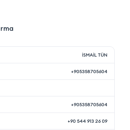
irma
İSMAİL TÜN
+905358705604
+905358705604
+90 544 913 26 09