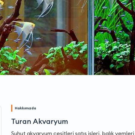
Hakkımızda
Turan Akvaryum
Şuhut akvaryum çeşitleri satış işleri, balık yemleri