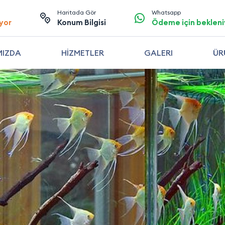
Haritada Gör
Whatsapp
yor
Konum Bilgisi
Ödeme için bekleni
MIZDA
HİZMETLER
GALERI
ÜR