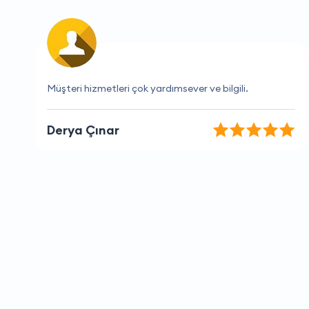
Her zaman hızlı ve verimli bir hizmet.
Gizem Çetin