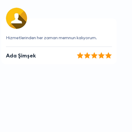
Müşteri hizmetleri çok yardımsever ve bilgili.
Derya Çınar