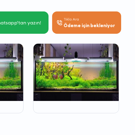
Tıkla Ara
atsapp'tan yazın!
Ödeme için bekleniyor