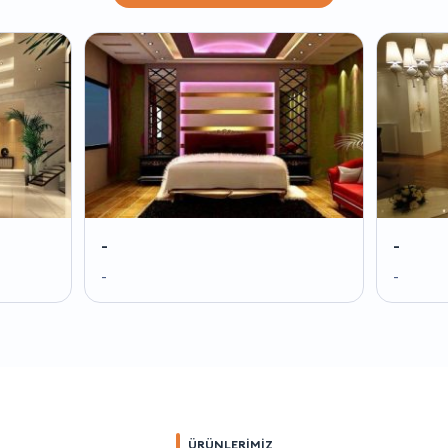
-
-
-
-
ÜRÜNLERİMİZ