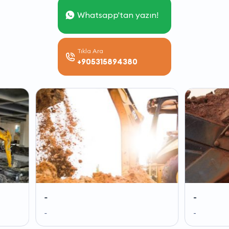
Whatsapp'tan yazın!
Tıkla Ara
+905315894380
-
-
-
-