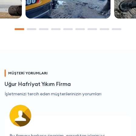
MÜŞTERİ YORUMLARI
Uğur Hafriyat Yıkım Firma
İşletmenizi tercih eden müşterilerinizin yorumları
Çalışanlar çok yardımcı oluyor ve her zaman güleryüzle