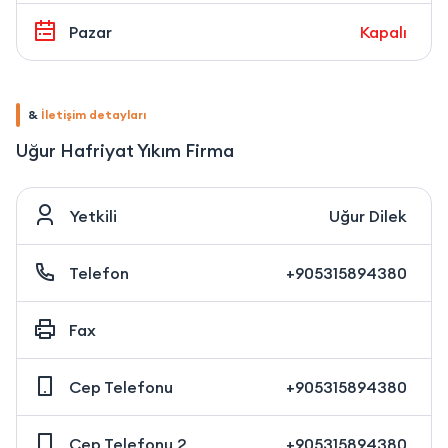
Pazar
Kapalı
&
İletişim detayları
Uğur Hafriyat Yıkım Firma
Yetkili
Uğur Dilek
Telefon
+905315894380
Fax
Cep Telefonu
+905315894380
Cep Telefonu 2
+905315894380