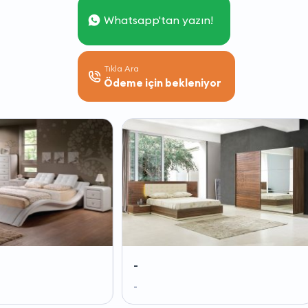
Whatsapp'tan yazın!
Tıkla Ara
Ödeme için bekleniyor
-
-
-
-