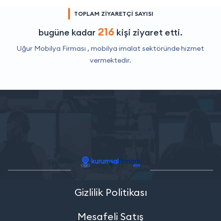
TOPLAM ZİYARETÇİ SAYISI
216
bugüne kadar
kişi ziyaret etti.
Uğur Mobilya Firması ,
mobilya imalat
sektöründe hizmet
vermektedir.
Gizlilik Politikası
Mesafeli Satış