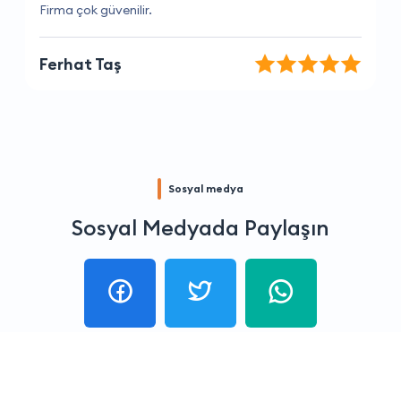
Her zaman doğru zamanlama ve mükemmel hizmet.
Merve Aktaş
Sosyal medya
Sosyal Medyada Paylaşın