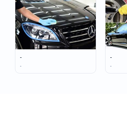
-
-
-
-