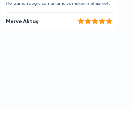
Gerçekten memnun kaldım, tavsiye ederim.
Ali Çelik