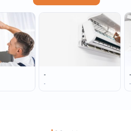
-
-
-
-