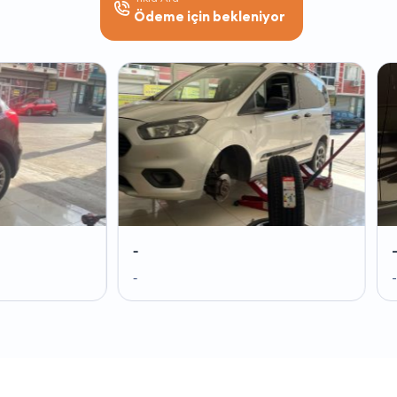
Ödeme için bekleniyor
-
-
-
-