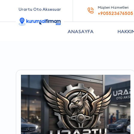
Müşteri Hizmetleri
Urartu Oto Aksesuar
+905523676505
ANASAYFA
HAKKI