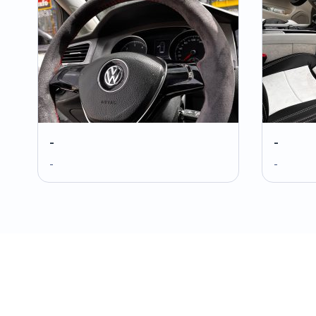
-
-
-
-