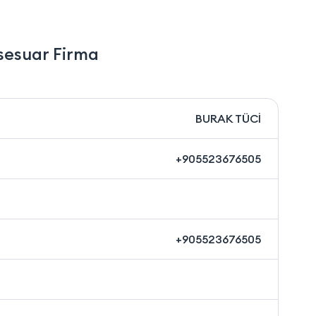
sesuar Firma
BURAK TÜCİ
+905523676505
+905523676505