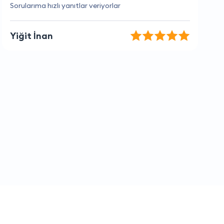
İhtiyaçlarımı tam anladılar ve hızlı çözüm ürettiler.
Zeynep Çelik