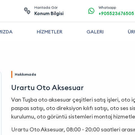
Haritada Gör
Whatsapp
Konum Bilgisi
+905523676505
MIZDA
HİZMETLER
GALERI
ÜR
Hakkımızda
Urartu Oto Aksesuar
Van Tuşba oto aksesuar çeşitleri satış işleri, oto iç 
paspas satışı, oto direksiyon kılıfı satışı, oto ses 
kurulumu, oto görüntü sistemleri montaj hizmetler
Urartu Oto Aksesuar, 08:00 - 20:00 saatleri aras