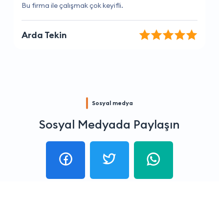
Sorularıma hızlı yanıtlar veriyorlar
Yiğit İnan
Sosyal medya
Sosyal Medyada Paylaşın