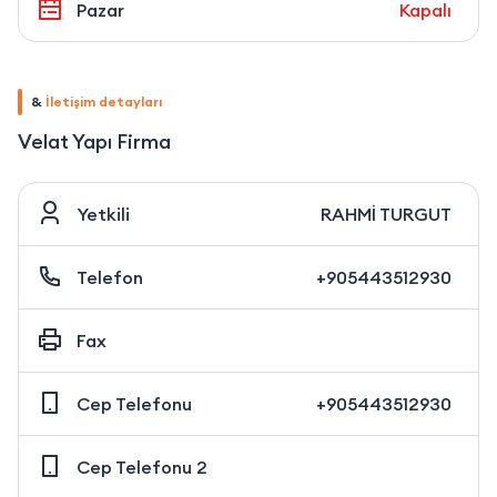
Pazar
Kapalı
&
İletişim detayları
Velat Yapı Firma
Yetkili
RAHMİ TURGUT
Telefon
+905443512930
Fax
Cep Telefonu
+905443512930
Cep Telefonu 2