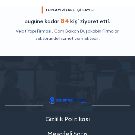
TOPLAM ZİYARETÇİ SAYISI
84
bugüne kadar
kişi ziyaret etti.
Velat Yapı Firması ,
Cam Balkon Duşakabin Firmaları
sektöründe hizmet vermektedir.
Gizlilik Politikası
Mesafeli Satış