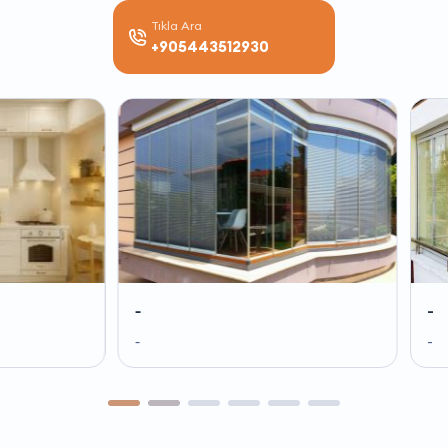
Tıkla Ara
+905443512930
-
-
-
-