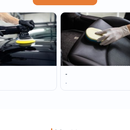
-
-
-
-