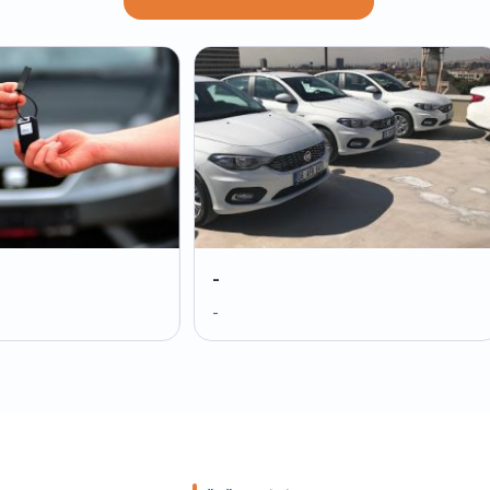
-
-
-
-